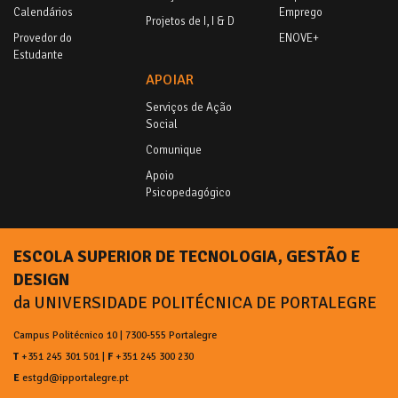
Calendários
Emprego
Projetos de I, I & D
Provedor do
ENOVE+
Estudante
APOIAR
Serviços de Ação
Social
Comunique
Apoio
Psicopedagógico
ESCOLA SUPERIOR DE TECNOLOGIA, GESTÃO E
DESIGN
da UNIVERSIDADE POLITÉCNICA DE PORTALEGRE
Campus Politécnico 10 | 7300-555 Portalegre
T
+351 245 301 501 |
F
+351 245 300 230
E
estgd@ipportalegre.pt