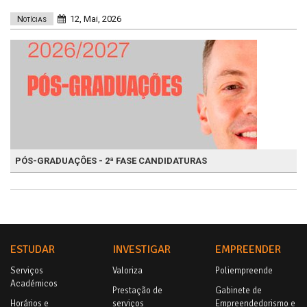
Notícias
12, Mai, 2026
PÓS-GRADUAÇÔES - 2ª FASE CANDIDATURAS
ESTUDAR
INVESTIGAR
EMPREENDER
Serviços
Valoriza
Poliempreende
Académicos
Prestação de
Gabinete de
Horários e
serviços
Empreendedorismo e